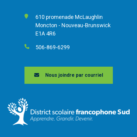
610 promenade McLaughlin
Moncton - Nouveau-Brunswick
E1A 4R6
506-869-6299
Nous joindre par courriel