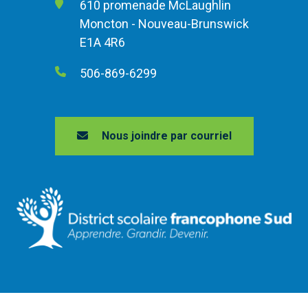
610 promenade McLaughlin
Moncton - Nouveau-Brunswick
E1A 4R6
506-869-6299
Nous joindre par courriel