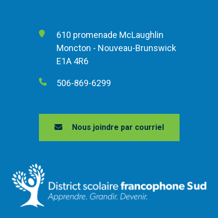
610 promenade McLaughlin
Moncton - Nouveau-Brunswick
E1A 4R6
506-869-6299
Nous joindre par courriel