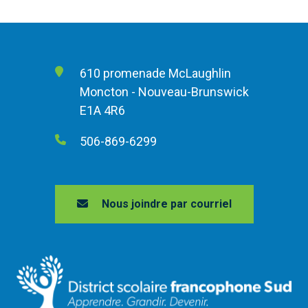
610 promenade McLaughlin
Moncton - Nouveau-Brunswick
E1A 4R6
506-869-6299
Nous joindre par courriel